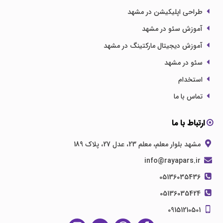
طراحی اپلیکیشن در مشهد
آموزش سئو در مشهد
آموزش دیجیتال مارکتینگ در مشهد
سئو در مشهد
استخدام
تماس با ما
ارتباط با ما
مشهد بلوار معلم، معلم 23، عدل 27، پلاک 189
info@rayapars.ir
05136035436
05136035424
09151210501