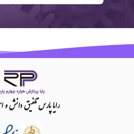
رایا
پارس
تلفیق
دانش
و
اس