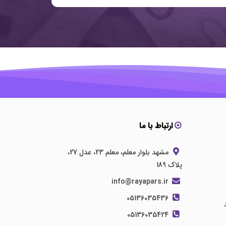
ارتباط با ما
مشهد بلوار معلم، معلم 23، عدل 27،
پلاک 189
info@rayapars.ir
05136035436
05136035424