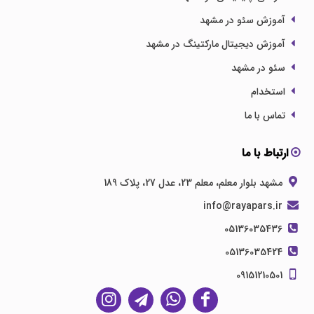
آموزش سئو در مشهد
آموزش دیجیتال مارکتینگ در مشهد
سئو در مشهد
استخدام
تماس با ما
ارتباط با ما
مشهد بلوار معلم، معلم 23، عدل 27، پلاک 189
info@rayapars.ir
05136035436
05136035424
09151210501