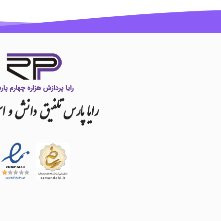
رایا
پارس
تلفیق
دانش
و
اس