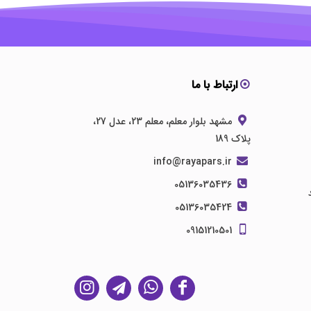
ارتباط با ما
مشهد بلوار معلم، معلم 23، عدل 27،
پلاک 189
info@rayapars.ir
05136035436
05136035424
09151210501