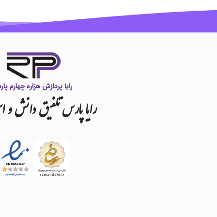
رایا
پارس
تلفیق
دانش
و
اس