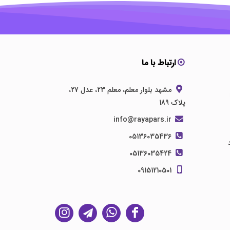
ارتباط با ما
مشهد بلوار معلم، معلم 23، عدل 27،
پلاک 189
info@rayapars.ir
05136035436
05136035424
09151210501