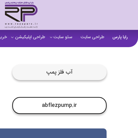
رایا پارس
طراحی سایت
سئو سایت
طراحی اپلیکیشن
خرید
سفارش تولید محتوا
اپلیکیشن b2b
خرید
آنالیز سایت
اپلیکیشن فروشگاهی
خرید
آب فلز پمپ
آموزش سئو در مشهد
اپلیکیشن آموزشی
خرید
سئو خارجی و ساخت بک لینک
خرید
خرید سای
abflezpump.ir
خرید
خرید