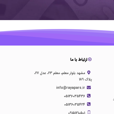
ارتباط با ما
مشهد بلوار معلم، معلم 23، عدل 27،
پلاک 189
info@rayapars.ir
05136035436
05136035424
09151210501