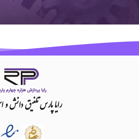
رایا
پارس
تلفیق
دانش
و
اس