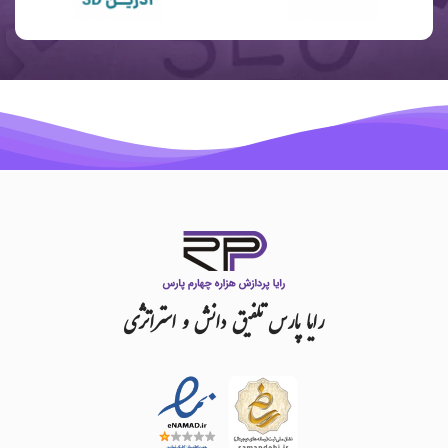
رایا
پارس
تلفیق
دانش
و
استراتژی