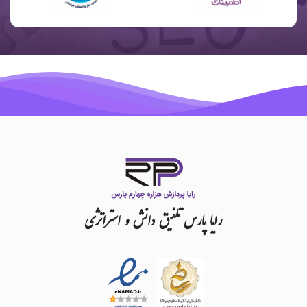
رایا
پارس
تلفیق
دانش
و
استراتژی