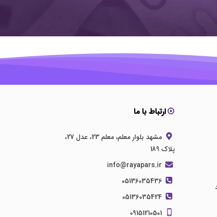
ارتباط با ما
مشهد بلوار معلم، معلم 23، عدل 27،
پلاک 189
info@rayapars.ir
05136035436
05136035424
09151210501