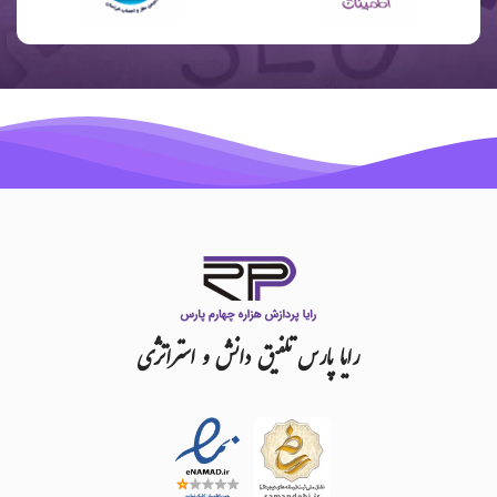
رایا
پارس
تلفیق
دانش
و
استراتژی