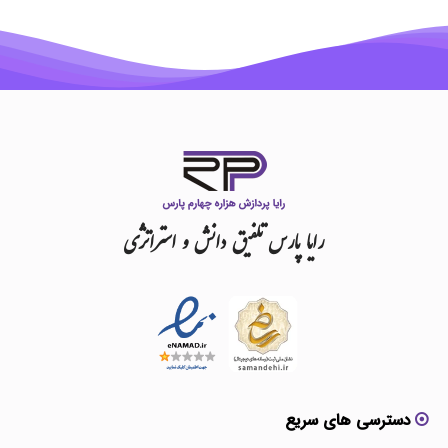
رایا
پارس
تلفیق
دانش
و
استراتژی
دسترسی های سریع