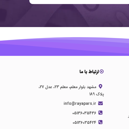
ارتباط با ما
مشهد بلوار معلم، معلم 23، عدل 27،
پلاک 189
info@rayapars.ir
05136035436
05136035424