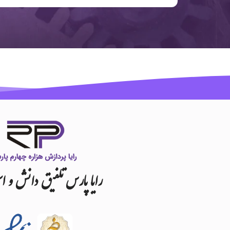
رایا
پارس
تلفیق
دانش
و
اس