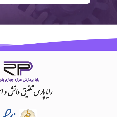
رایا
پارس
تلفیق
دانش
و
اس