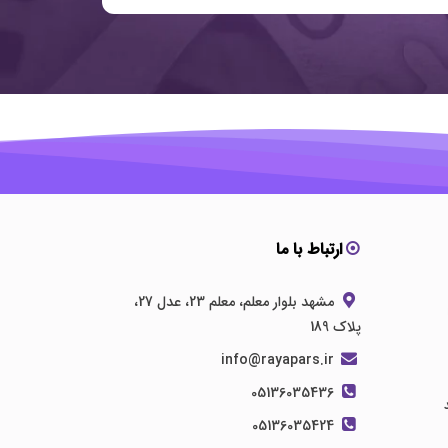
ارتباط با ما
مشهد بلوار معلم، معلم 23، عدل 27،
پلاک 189
info@rayapars.ir
05136035436
05136035424