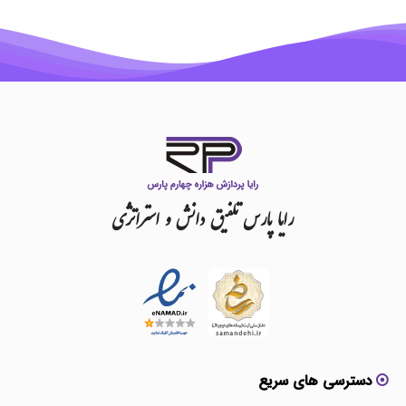
رایا
پارس
تلفیق
دانش
و
استراتژی
دسترسی های سریع