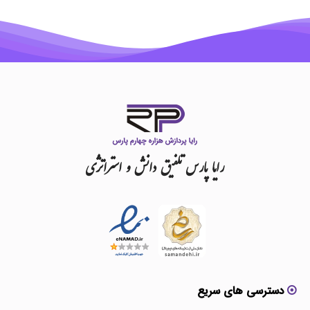
رایا
پارس
تلفیق
دانش
و
استراتژی
دسترسی های سریع