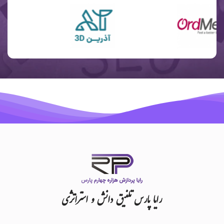
رایا
پارس
تلفیق
دانش
و
استراتژی