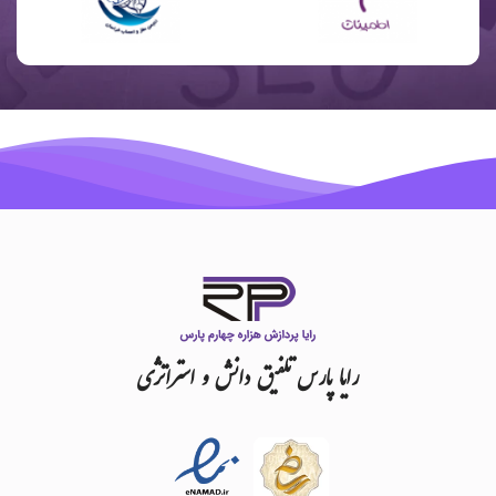
رایا
پارس
تلفیق
دانش
و
استراتژی