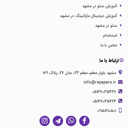
آموزش سئو در مشهد
آموزش دیجیتال مارکتینگ در مشهد
سئو در مشهد
استخدام
تماس با ما
ارتباط با ما
مشهد بلوار معلم، معلم 23، عدل 27، پلاک 189
info@rayapars.ir
05136035436
05136035424
09151210501