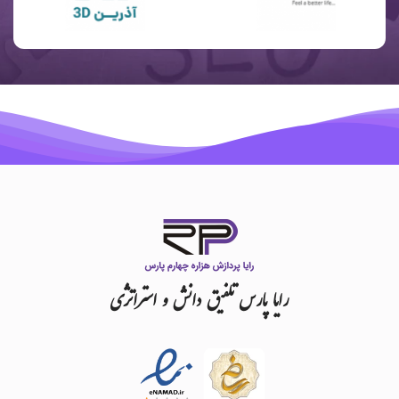
رایا
پارس
تلفیق
دانش
و
استراتژی