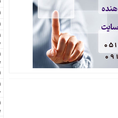
آ
ب
پ
م
پ