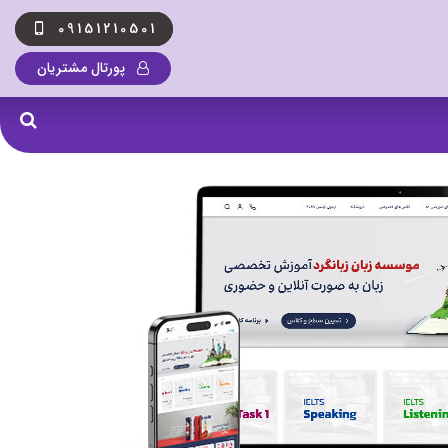
09151210501
پورتال مشتریان