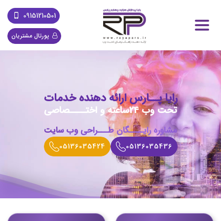
09151210501
پورتال مشتریان
رایا
پــارس
ارائه
دهنده
خدمات
تحت
وب
24ساعته
و
اختــــصاصی
مشاوره رایــــگان طـــراحی وب سایت
05136035424
05136035436