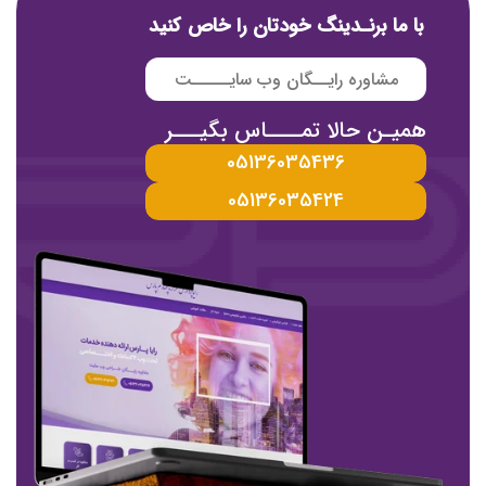
با
ما
برنـدینگ
خودتان
را
خاص
کنید
مشاوره رایــگان وب سایـــــت
همیـن حالا تمــــاس بگیـــر
05136035436
05136035424