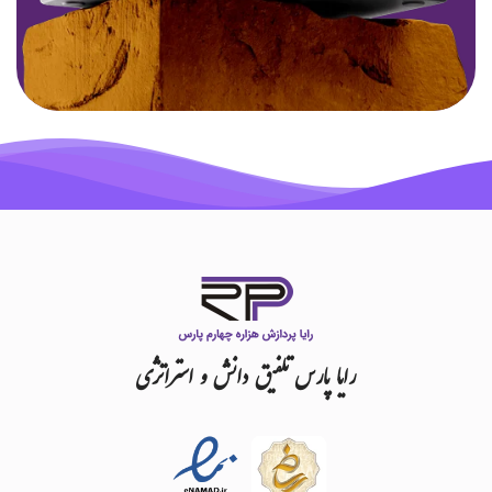
رایا
پارس
تلفیق
دانش
و
استراتژی