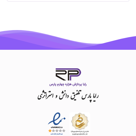
رایا
پارس
تلفیق
دانش
و
استراتژی