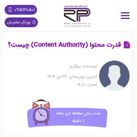
09151210501
پورتال مشتریان
قدرت محتوا (Content Authority) چیست؟
نویسنده:
پیرکاریز
آخرین بروزرسانی:
24 دی 1404
امتیاز
0
از
5
مدت زمان مطالعه این مقاله
7 دقیقه