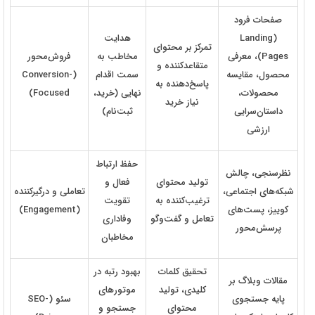
صفحات فرود
(Landing
هدایت
تمرکز بر محتوای
Pages)، معرفی
مخاطب به
فروش‌محور
متقاعدکننده و
محصول، مقایسه
سمت اقدام
(Conversion-
پاسخ‌دهنده به
محصولات،
نهایی (خرید،
Focused)
نیاز خرید
داستان‌سرایی
ثبت‌نام)
ارزشی
حفظ ارتباط
نظرسنجی، چالش
تولید محتوای
فعال و
شبکه‌های اجتماعی،
تعاملی و درگیرکننده
ترغیب‌کننده به
تقویت
کوییز، پست‌های
(Engagement)
تعامل و گفت‌وگو
وفاداری
پرسش‌محور
مخاطبان
تحقیق کلمات
بهبود رتبه در
مقالات وبلاگ بر
کلیدی، تولید
موتورهای
پایه جستجوی
سئو (SEO-
محتوای
جستجو و