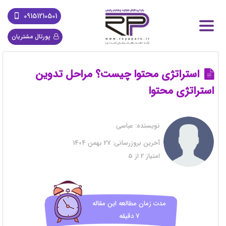
09151210501
پورتال مشتریان
استراتژی محتوا چیست؟ مراحل تدوین
استراتژی محتوا
نویسنده:
عباسی
آخرین بروزرسانی:
27 بهمن 1404
امتیاز
2
از
5
مدت زمان مطالعه این مقاله
7 دقیقه