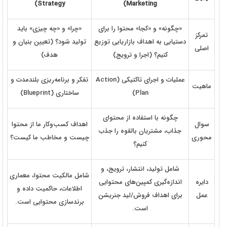
Strategy)
Marketing)
«چگونه» و «کجا» محتوا را برای
«چرا» و «چه چیزی» باید
تمرکز
دستیابی به اهداف بازاریابی توزیع
تولید شود؟ (تعیین بنیان و
اصلی
کنیم؟ (اجرا و ترویج)
هدف)
عملیات و اجرای تاکتیکی (Action
تفکر و برنامه‌ریزی بلندمدت و
ماهیت
Plan)
ساختاری (Blueprint)
چگونه با استفاده از محتوای
سوال
اهداف کسب‌وکار ما از محتوا
جذاب، مشتریان بالقوه را جذب
محوری
چیست و مخاطب ما کیست؟
کنیم؟
شامل تولید، انتشار، ترویج، و
شامل مالکیت محتوا، معماری
دایره
اندازه‌گیری کمپین‌های محتوایی
اطلاعات، حاکمیت داده و
عمل
برای اهداف فروش/لید جنریشن
برندسازی محتوایی است.
است.