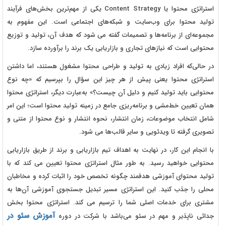
استراتژی محتوا یا Content Strategy یکی از مهم‌ترین بخش‌های فرآیند
تولید محتوا برای وب‌سایت و شبکه‌های اجتماعی است. این مفهوم به
مجموعه‌ای از برنامه‌ها و تصمیمات گفته می‌ شود که هدف آن، تولید و توزیع
محتوایی است که نیازهای تجاری و بازاریابی یک برند را برآورده سازد.
در حالی‌که افراد زیادی به تولید و طراحی محتوا مشغول‌ هستند، اما داشتن
استراتژی محتوا یعنی پیش از هر چیز این سؤال را بپرسیم که «چه نوع
محتوایی باید تولید کنیم و دلیل آن چیست؟» به‌عبارت دیگر، استراتژی محتوا
همان تعیین خط‌مشی و برنامه‌ریزی جامع در زمینه تولید محتوا است؛ این امر
شامل انتخاب موضوعات، زمان انتشار، نحوه انتشار و نوع محتوا از متنی و
تصویری گرفته تا ویدئویی و سایر قالب‌ها می شود.
با انجام این کار، در نهایت به اهداف تیم بازاریابی و برند از طریق بازاریابی
محتوایی خواهید رسید. به طور مثال استراتژی محتوا تعیین می‌ کند که با
تولید محتوای آموزشی هدفمند
چگونه تخصص خود را اثبات کرده و مخاطبان
محلی را جذب کنید. این استراتژی مسیر تبدیل جستجوی آموزشی آن‌ها به
مشتری برای خدمات اصلی شما را ترسیم می‌ کند. استراتژی محتوا بخش
آموزش‌ سئو در
جدائی ناپذیر و مهم در سئو می‌باشد با شرکت در دوره