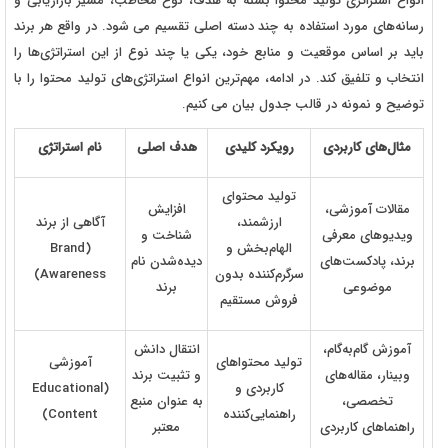
انواع استراتژی تولید محتوا بسته به هدف، نوع مخاطب، مسیر بازاریابی و
رسانه‌های مورد استفاده به چند دسته اصلی تقسیم می‌ شود. در واقع هر برند
باید بر اساس موقعیت و منابع خود، یکی یا چند نوع از این استراتژی‌ها را
انتخاب و تلفیق کند. در ادامه، مهم‌ترین انواع استراتژی‌های تولید محتوا را با
توضیح و نمونه در قالب جدول بیان می کنیم.
مثال‌های کاربردی
رویکرد کلیدی
هدف اصلی
نام استراتژی
تولید محتوای
مقالات آموزشی،
افزایش
ارزشمند،
آگاهی از برند
ویدیوهای معرفی
شناخت و
الهام‌بخش و
(Brand
برند، پادکست‌های
دیده‌شدن نام
سرگرم‌کننده بدون
Awareness)
موضوعی
برند
فروش مستقیم
آموزش گام‌به‌گام،
انتقال دانش
تولید محتواهای
آموزشی
وبینار، مقاله‌های
و تثبیت برند
کاربردی و
(Educational
تخصصی،
به عنوان منبع
راهنمایی‌کننده
Content)
راهنماهای کاربردی
معتبر