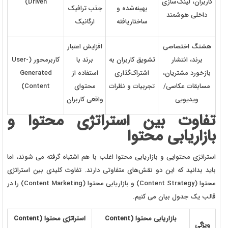
کاربران، لینک‌سازی
Driven)
بهینه‌شده و
جذب ترافیک
داخلی هوشمند
ساختاریافته
ارگانیک
هشتگ اختصاصی
افزایش اعتبار
برند، انتشار
تشویق کاربران به
برند با
کاربرمحور (User-
بازخورد مشتریان،
اشتراک‌گذاری
استفاده از
Generated
مسابقات عکاسی/
تجربیات و نظرات
محتوای
Content)
ویدیویی
واقعی کاربران
تفاوت بین استراتژی محتوا و
بازاریابی محتوا
استراتژی محتوایی و بازاریابی محتوا اغلب با هم اشتباه گرفته می‌ شوند، اما
باید بدانید که این دو نقش‌های متفاوتی دارند. تفاوت کلیدی بین استراتژی
محتوا (Content Strategy) و بازاریابی محتوا (Content Marketing) را در
قالب یک جدول بیان می کنیم.
بازاریابی محتوا (Content
استراتژی محتوا (Content
ویژگی