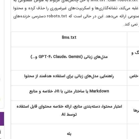
.
txt است. llms.txt با حل چالش‌های مربوط به هوش مصنوعی به
به می‌کند، نشانه‌گذاری‌ها و اسکریپت‌های غیرضروری را حذف کرده و محتوا
 ارائه می‌دهد. این در حالی است که robots
.
txt دسترسی خزنده‌های
می‌ کند.
llms.txt
نگ و
مدل‌های زبانی (
GPT-۴، Claude، Gemini
و…)
 خاص
راهنمایی مدل‌های زبانی برای استفاده هدفمند از محتوا
Markdown
یا ساختار متنی با
H۱،
خلاصه و منابع
اعتبار محتوا، دسته‌بندی منابع، ارائه خلاصه محتوای قابل استفاده
ها
توسط
AI
بله