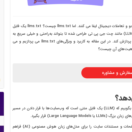
 سایت فروش فایل
 سایت خودرو
سایت با امکانات دیوار
امروزه مدل‌های زبان بزرگ (LLM) نقش پررنگی در فرآیند جستجو و تعاملات دیجیتال ایفا می کنند. اما llms.txt چیست؟ llms.txt یک فایل
متنی است که به شکل ویژه برای کمک به مدل‌های زبان بزرگ (LLM) مانند چت جی پی تی طراحی شده تا بتواند به‌راحتی و خیلی سریع به
 سایت نوبت دهی پزشکان
محتوای سایت‌ها و صفحات وب دسترسی داشته باشد و آنها را پردازش کند. در این مقاله به کاربرد و ویژگی‌های llms.txt می پردازیم و می
 سایت هتل
واقعیت‌های آن چیست؟
 سایت همایش
فارش و مشاوره
اینکه llms.txt چیست و دقیقا چه کاری را انجام می دهد، باید بگوییم که (LLM) یک فایل متنی است که وب‌سایت‌ها با قرار دادن در مسیر
Large Langu) قرار بگیرد.
به عبارتی این فایل به شکل ساختاریافته، مسیرهای مختلف صفحات و مستندات سایت را برای مدل‌های زبان هوش مصنوعی (AI) فراهم