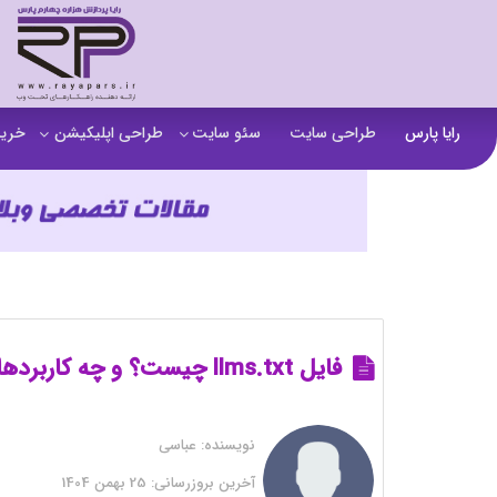
رایا پارس
طراحی سایت
سئو سایت
طراحی اپلیکیشن
خرید
سفارش تولید محتوا
اپلیکیشن b2b
خرید
آنالیز سایت
اپلیکیشن فروشگاهی
خرید
آموزش سئو در مشهد
اپلیکیشن آموزشی
خرید
سئو خارجی و ساخت بک لینک
خرید
خرید سای
فایل llms.txt چیست؟ و چه کاربردها و قابلیت هایی دارد؟
خرید
نویسنده:
عباسی
خرید
آخرین بروزرسانی:
25 بهمن 1404