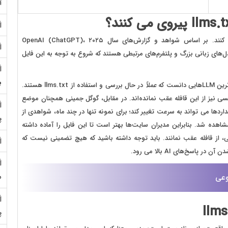
آ
مدل‌های مختلفی از هوش مصنوعی از llms.txt پیروی می کنند. بر اساس شواهد و گزارش‌های سال ۲۰۲۵ OpenAI (ChatGPT)،
Anthropic (Claude و Google (Gemini) – از مدل‌های زبانی بزرگ و پلتفرم‌های مرتبطی هستند که شروع به توجه به این فایل
ب
عملاً
در حال بررسی و استفاده از llms.txt هستند.
یس‌های پاسخ‌گوی نسل جدید مانند Perplexity پرپلکسی نیز از این قافله عقب نمانده‌اند. در مقابل، گوگل جمینی همچنان موضع
دها می ‌تواند به سرعت تغییر کند؛ برای نمونه تنها در چند ماه، شواهدی از
پ
سان گوگل مشاهده شد. بنابراین مدیران سایت‌ها بهتر است تا این فایل را آماده داشته
، از قافله عقب نمانند. باید توجه داشته باشید که هیچ تضمینی نیست که
سخ‌های AI بالا می رود.
وعی
م
پ