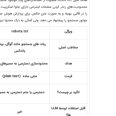
هدف فایل LLMs.txt متفاوت از استانداردهای وب موجود مانند robots
محدودیت‌های رندر کردن صفحات اینترنتی دارای جاوا اسکرپیت غل
را در قالبی بهینه و به صورت متن خالص برای پردازش هوش مصنوعی
موتور جستجو را پیشنهاد می‌ دهد، ولی کمکی به درک محتوا نیز ن
ویژگی
robots.txt
ربات های جستجو مانند گوگل، بی
مخاطب اصلی
یاندکس
هدف
محدودسازی دسترسی به مسیرهای
فرمت
متنی ساده
(plain text)
تاکید بر چیست؟
دسترسی یا عدم دسترسی به مسیر
قابل استفاده توسط
LLM
خیر
ها؟