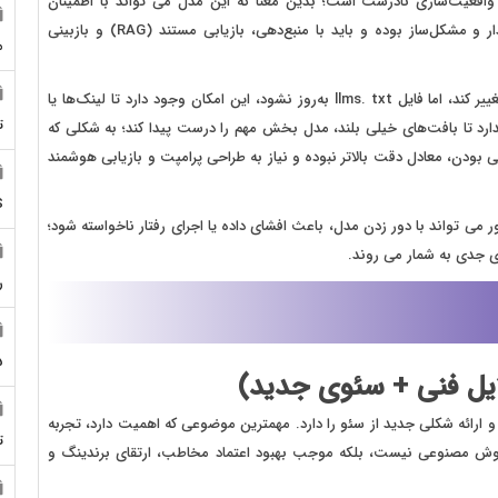
ن‌ها واقعیت‌سازی نادرست است؛ بدین معنا که این مدل می ‌تواند با اطمینان
پاسخی دهد که بی‌پایه باشد. این پدیده (hallucination) پایدار و مشکل‌ساز بوده و باید با منبع‌دهی، بازیابی مستند (RAG) و بازبینی
م
llms.txt نیازمند بروزرسانی مستمر است و اگر مطالب سایت تغییر کند، اما فایل llms. txt به‌روز نشود، این امکان وجود دارد تا لینک‌ها یا
ت
رد تا بافت‌های خیلی بلند، مدل بخش مهم را درست پیدا کند؛ به شکلی که
بودن، معادل دقت بالاتر نبوده و نیاز به طراحی پرامپت و بازیابی هوشمند
S
ی ‌تواند با دور زدن مدل، باعث افشای داده یا اجرای رفتار ناخواسته شود؛
ی جدی‌ به شمار می روند.
ر
5
 مسائل فنی و ارائه شکلی جدید از سئو را دارد. مهمترین موضوعی که اهمیت دارد، تجربه
ت
با هوش مصنوعی نیست، بلکه موجب بهبود اعتماد مخاطب، ارتقای برندینگ و