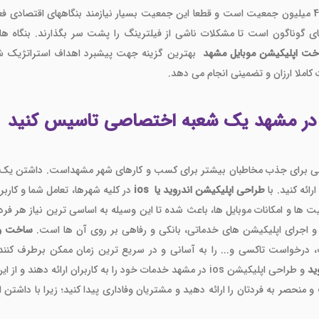
همانطور که میدانید مشهد یک شهر توسعه یافته با بیش از 4 میلیون جمعیت است و قطعا این جمعیت بسیار نیا
 گوناگون است تا مشکلات ناشی از فیلترینگ را پشت سر بگذارند. بنگاه ها
خت اپلیکیشن موبایل مشهد
بهترین گزینه جهت پیشبرد اهداف استراتژیک شم
کاملا ارزان و تضمینی انجام می دهد.
ئی برای جذب مخاطبان بیشتر برای کسب و کارهای شهر مشهداست. داشتن یک اپ
ائه کنید. با
طراحی اپلیکیشن اندروید یا ios
در کلیه شهرها، تعامل شما و کار
ها و امکانات موبایل ها، باعث شده تا این وسیله به اساسی ترین نیاز هر فرد و
و اجرای اپلیکیشن های خدماتی، بانکی و رفاهی بر روی آن ها است.
ساخت و ط
لیت، درخواست تاکسی و... را به آسانی و در سریع ترین زمان ممکن برطرف ک
ید
و طراحی اپلیکیشن ios در مشهد خدمات خود را به کاربران ارائه 
حصر به فردتان را ارائه دهید و مشتریان وفاداری پیدا کنید؛ زیرا با داشتن ا