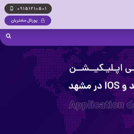
09151210501
پورتال مشتریان