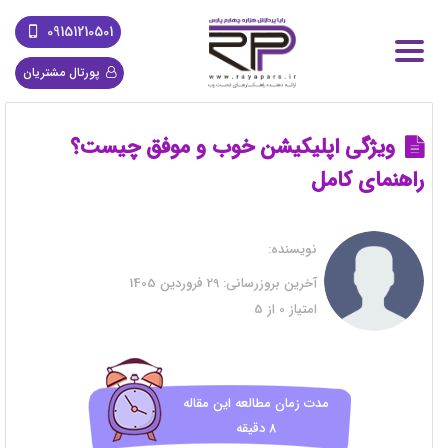
09151210501
پورتال مشتریان
ویژگی اپلیکیشن خوب و موفق چیست؟
راهنمای کامل
نویسنده:
آخرین بروزرسانی:
29 فروردین 1405
امتیاز
0
از
5
مدت زمان مطالعه این مقاله
8 دقیقه