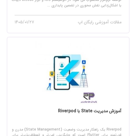
یا اشکال‌زدایی نقش محوری در تضمین پایداری ...
مقالات آموزشی رایگان اپ
۱۴۰۵/۰۱/۲۷
آموزش مدیریت State با Riverpod
Riverpod یک راهکار مدیریت وضعیت (State Management) مدرن و
قدرتمند برای Flutter است که جایگزینی امن‌تر و انعطاف‌پذیرتر برای