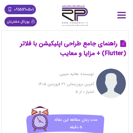
09151210501
پورتال مشتریان
راهنمای جامع طراحی اپلیکیشن با فلاتر
(Flutter) + مزایا و معایب
نویسنده:
هانیه حبیبی
آخرین بروزرسانی:
29 فروردین 1405
امتیاز
0
از
5
مدت زمان مطالعه این مقاله
5 دقیقه