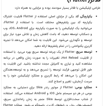
فلاتر(Flutter)
طراحی اپلیکیشن با فلاتر بسیار سودمند بوده و مزایایی به همراه دارد:
یکپارچگی کد
: یکی از مزایای اصلی استفاده از Flutter قابلیت اشتراک
یکپارچه کد بین پلتفرم‌های مختلف است. با استفاده از Flutter،
می‌توانید یک اپلیکیشن را به صورت یکپارچه برای iOS، Android، وب
و دسکتاپ توسعه دهید، که باعث کاهش زمان و تلاش مورد نیاز برای
توسعه و نگهداری می‌شود. این قابلیت به شما امکان می‌دهد تا تجربه
کاربری یکنواختی را در تمام پلتفرم‌ها ارائه دهید.
توسعه سریع:
Flutter از یک چرخه توسعه سریع بهره می‌برد. با استفاده
از قابلیت Hot Reload، تغییرات را به صورت زمان واقعی در برنامه
مشاهده کنید و نیازی به کامپایل مجدد نداشته باشید. این قابلیت به
طور قابل توجهی فرآیند توسعه را تسریع می‌دهد و به توسعه‌دهندگان
این امکان را می‌دهد که رابط کاربری و عملکرد اپلیکیشن خود را به
سرعت آزمایش، تغییر و اصلاح کنند.
عملکرد بومی:
Flutter از موتور رندر Skia برای دستیابی به عملکرد
بومی در هر دو سیستم عامل iOS و Android استفاده می‌کند. استفاده
از شتاب سخت‌افزاری توسط Skia منجر به زمان راه‌اندازی سریع،
انیمیشن‌های روان و رابط‌های کاربری پاسخگو می‌شود. عملکرد Flutter