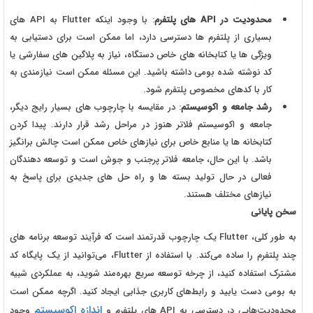
محدودیت در API های پلتفرم
: با وجود اینکه Flutter به API های
بسیاری از پلتفرم ها دسترسی دارد، اما ممکن است برای دستیابی به
ویژگی ها یا کتابخانه های خاص دستگاه، نیاز به پلاگین های سفارشی یا
کد نوشته شده بومی داشته باشید. این مسئله ممکن است نیازمندی به
کار با کدهای مخصوص پلتفرم شود.
رشد جامعه و اکوسیستم
: در مقایسه با چارچوب های بسیار رایج دیگر،
جامعه و اکوسیستم فلاتر هنوز در مراحل رشد قرار دارند. پیدا کردن
کتابخانه ها یا منابع خاص برای نیازهای خاص ممکن است چالش برانگیز
باشد. با این حال، جامعه فلاتر پرجنب و جوش است و توسعه دهندگان
فعالی در حال تولید بسته ها و راه حل های جدیدی برای پاسخ به
نیازهای مختلف هستند.
سخن پایانی
به طور کلی، Flutter یک چارچوب قدرتمند است که فرآیند توسعه برنامه های
چند پلتفرم را ساده می‌کند. با استفاده از Flutter، می‌توانید از یک پایگاه کد
مشترک استفاده کنید، از چرخه توسعه سریع بهره‌مند شوید، به عملکردی شبیه
به بومی دست یابید و رابط‌های کاربری جذابی ایجاد کنید. اگرچه ممکن است
اندازه اکوسیستم
محدودیت‌هایی در دسترسی به API های پلتفرم و
وجود