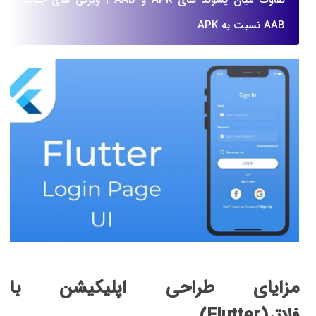
تفاوت میان پسوند های APK و AAB | ویژگی های جدید
AAB نسبت به APK
مزایای طراحی اپلیکیشن با