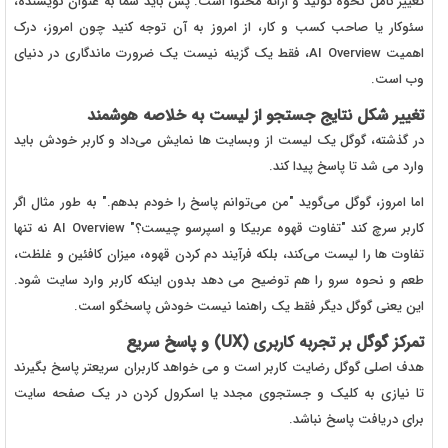
تغییر کامل نحوه تولید و ارائه محتوا است. پس باید شما به عنوان نویسنده،
سئوکار یا صاحب کسب و کار، از امروز به آن توجه کنید چون امروز، درک
اهمیت AI Overview، فقط یک گزینه نیست یک ضرورت ماندگاری در دنیای
وب است.
تغییر شکل نتایج جستجو از لیست به خلاصه هوشمند
در گذشته، گوگل یک لیست از وبسایت ها نمایش می‌داد و کاربر خودش باید
وارد می شد تا پاسخ پیدا کند.
اما امروز، گوگل می‌گوید "من می‌توانم پاسخ را خودم بدهم." به طور مثال اگر
کاربر سرچ کند "تفاوت قهوه عربیکا و اسپرسو چیست؟" AI Overview نه تنها
تفاوت ها را لیست می‌کند، بلکه فرآیند دم کردن قهوه، میزان کافئین و غلظت،
طعم و نحوه سرو را هم توضیح می دهد بدون اینکه کاربر وارد سایت شود.
این یعنی گوگل دیگر فقط یک راهنما نیست خودش پاسخگو است.
تمرکز گوگل بر تجربه کاربری (UX) و پاسخ سریع
هدف اصلی گوگل رضایت کاربر است و می خواهد کاربران سریعتر پاسخ بگیرند
تا نیازی به کلیک و جستجوی مجدد یا اسکرول کردن در یک صفحه سایت
برای دریافت پاسخ نباشد.