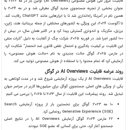
قابلیت مرور کلی هوش مصنوعی (AI Overviews) اولین بار در مه ۲۰۲۳ به
عنوان بخشی از تجربه جستجوی جدید گوگل معرفی شد و در مه ۲۰۲۴ با
همین نام در آمریکا راه‌اندازی شد تا با ابزارهایی مانند ChatGPT رقابت کند.
تا آگوست ۲۰۲۴، این ویژگی به کشورهای مختلفی از جمله بریتانیا، هند، ژاپن،
برزیل، مکزیک و اندونزی گسترش پیدا کرد و در اکتبر همان سال، در بیش از
۱۰۰ کشور اجرا شد. در فوریه ۲۰۲۵، شرکت چگ از آلفابت به دلیل "اثرات منفی
این قابلیت بر کیفیت یادگیری و احتمال نقض قانون ضد انحصار" شکایت کرد.
در مارس ۲۰۲۵، گوگل حالت جدیدی به نام «حالت هوش مصنوعی» را
آزمایش کرد که تمام محتوا را با استفاده از هوش مصنوعی تولید می کند.
روند عرضه قابلیت AI Overviews در گوگل
قابلیت AI Overviews از یک پروژه آزمایشی شروع شد و در مدت کوتاهی به
یکی از ویژگی های اصلی جستجوی گوگل برای میلیون‌ها کاربر در سراسر جهان
تبدیل شد. روند پیشرفت این قابلیت از سال 2023 تا 2025 را بررسی می کنیم:
۱۰ مه ۲۰۲۳: گوگل برای نخستین بار از پروژه آزمایشی
Search
) رونمایی کرد.
Generative Experience (SGE
۲۲ مارس ۲۰۲۴: گوگل آزمایش
AI Overviews
را در نتایج اصلی
جستجو آغاز کرد، حتی برای کسانی که عضو
SGE
نبودند.