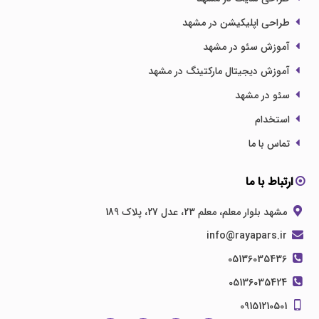
طراحی اپلیکیشن در مشهد
آموزش سئو در مشهد
آموزش دیجیتال مارکتینگ در مشهد
سئو در مشهد
استخدام
تماس با ما
ارتباط با ما
مشهد بلوار معلم، معلم 23، عدل 27، پلاک 189
info@rayapars.ir
05136035436
05136035424
09151210501