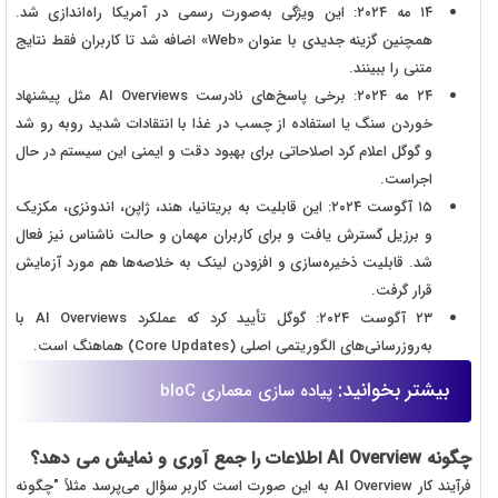
۱۴ مه ۲۰۲۴: این ویژگی به‌صورت رسمی در آمریکا راه‌اندازی شد.
همچنین گزینه جدیدی با عنوان «
Web
» اضافه شد تا کاربران فقط نتایج
متنی را ببینند.
۲۴ مه ۲۰۲۴: برخی پاسخ‌های نادرست
AI Overviews
مثل پیشنهاد
خوردن سنگ یا استفاده از چسب در غذا با انتقادات شدید روبه رو شد
و گوگل اعلام کرد اصلاحاتی برای بهبود دقت و ایمنی این سیستم در حال
اجراست.
۱۵ آگوست ۲۰۲۴: این قابلیت به بریتانیا، هند، ژاپن، اندونزی، مکزیک
و برزیل گسترش یافت و برای کاربران مهمان و حالت ناشناس نیز فعال
شد. قابلیت ذخیره‌سازی و افزودن لینک به خلاصه‌ها هم مورد آزمایش
قرار گرفت.
۲۳ آگوست ۲۰۲۴: گوگل تأیید کرد که عملکرد
AI Overviews
با
به‌روزرسانی‌های الگوریتمی اصلی (
Core Updates
) هماهنگ است.
بیشتر بخوانید:
پیاده سازی معماری bloC
چگونه AI Overview اطلاعات را جمع آوری و نمایش می دهد؟
فرآیند کار AI Overview به این صورت است کاربر سؤال می‌پرسد مثلاً "چگونه