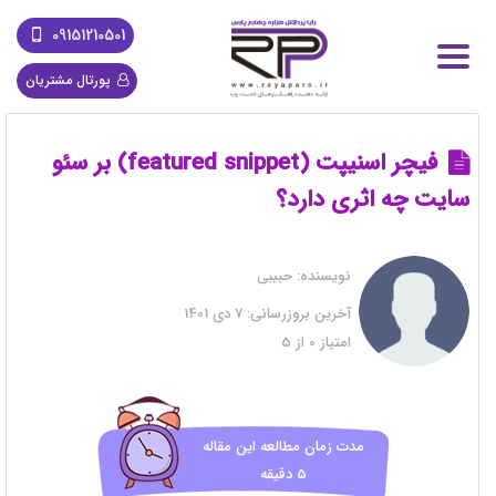
09151210501
پورتال مشتریان
فیچر اسنیپت (featured snippet) بر سئو
سایت چه اثری دارد؟
نویسنده:
حبیبی
آخرین بروزرسانی:
7 دی 1401
امتیاز
0
از
5
مدت زمان مطالعه این مقاله
5 دقیقه