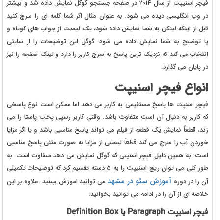
فیچر اسنیپت از سال 2014 در صفحه جستجو گوگل نمایش داده شد و بیشتر
در وب انگلیسی دیده می شود. به عنوان مثال اگر شما کلمه ای را سرچ کنید
قبل از اینکه لینکی به شما نمایش داده شود، یک لیست از جواب های کوتاه و
یا توضیح به شما نمایش داده می شود. گوگل این توضیحات را از سایتی
انتخاب می کند که نزدیک ترین پاسخ به سرچ کاربر را دارد و لینک صفحه را نیز
در پایان می گذارد.
انواع فیچر اسنیپت
فیچر اسنپت ها پاسخ مستقیمی به کاربر می دهد اما ممکن است نوع پاسخی
که کاربر به دنبال آن است متفاوت باشد. وقتی کاربر رسپی پخت پاستا را می
زند، قطعاً نمایش یک قطعه از فیلم می تواند پاسخ مناسبی باشد و یا اگر مزایا
خوردن آب را سرچ می کند قطعاً لیستی از مزایا به صورت متنی پاسخ مناسبی
است. به همین دلیل فیچر اسنپتی که گوگل نمایش می دهد متفاوت است. به
طور کلی می توان ریچ اسنیپت را به 5 دسته تقسیم کرد که توضیحات تکمیلی
آموزش سئو در مشهد
آن را در دوره
می توانید اموزش ببینید. علاوه بر این
خلاصه ای از آن را در ادامه می توانید بخوانید:
فیچر اسنیپت Paragraph یا Definition Box