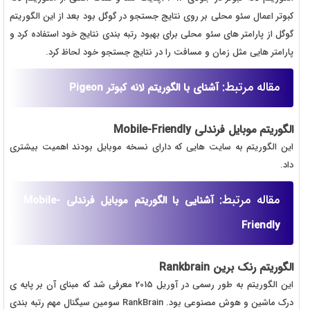
کبوتر اعمال سئو محلی بر روی نتایج جستجو در گوگل بود بعد از این الگوریتم
گوگل از پارامتر های سئو محلی برای بهبود رتبه بندی نتایج خود استفاده کرد و
پارامتر هایی مثل زمان و مسافت را در نتایج جستجو خود لحاظ کرد.
مقاله مرتبط:
آشنای با الگوریتم لانه کبوتر Pigeon
الگوریتم موبایل فرندلی
Mobile-Friendly
این الگوریتم به سایت هایی که دارای نسخه موبایل بودند اهمیت بیشتری
داد.
مقاله مرتبط:
آشنایی با الگوریتم موبایل فرندلی Mobile-
Friendly
الگوریتم رنک برین Rankbrain
این الگوریتم به طور رسمی در آوریل 2015 معرفی شد که مبنای آن بر پایه ی
درک ماشین و هوش مصنوعی بود. RankBrain سومین سیگنال مهم رتبه بندی