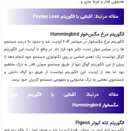
همچون قمار و شرط بندی و ...
مقاله مرتبط:
آشنایی با الگوریتم Payday Loan
الگوریتم مرغ مگس‌خوار
Hummingbird
الگوریتم مرغ مگسخوار در سپتامبر 2013 آپدیت شد و حدود 90 درصد جستجو
ها را در سراسر جهان تحت تاثیر خود قرار داد. در واقع با آپدیت این الگوریتم
گوگل توانست یک تعمیر اساسی بر روی تکنولوژی جستجو خود انجام دهد تا
پیش از این الگوریتم گوگل تنها از طریق جستجو صوتی قادر به درک مفاهیم
بود اما بعد از آپدیت این الگوریتم توانست از طریق دو گراف دانش و
جستجوی معنایی به درک محتوایی و مفهومی جستجو کاربران خود برسد.
مقاله مرتبط:
آشنایی با الگوریتم مرغ
مگسخوار Hummingbird
الگوریتم لانه کبوتر
Pigeon
الگوریتم لانه کبوتر در جولای 2014 آپدیت شد و هدف اصلی از الگوریتم لانه