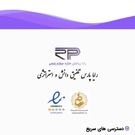
رایا
پارس
تلفیق
دانش
و
استراتژی
دسترسی های سریع