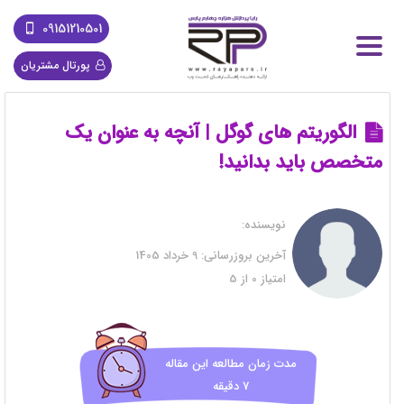
09151210501
پورتال مشتریان
الگوریتم های گوگل | آنچه به عنوان یک
متخصص باید بدانید!
نویسنده:
آخرین بروزرسانی:
9 خرداد 1405
امتیاز
0
از
5
مدت زمان مطالعه این مقاله
7 دقیقه