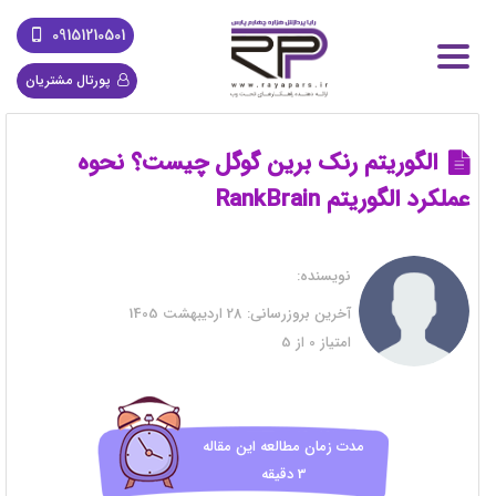
09151210501
پورتال مشتریان
الگوریتم رنک برین گوگل چیست؟ نحوه
عملکرد الگوریتم RankBrain
نویسنده:
آخرین بروزرسانی:
28 اردیبهشت 1405
امتیاز
0
از
5
مدت زمان مطالعه این مقاله
3 دقیقه