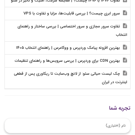
تفاوت IPv4 با IPv6 چیست؟ | مقایسه سرعت، امنیت و تاثیر در سئو
سرور ابری چیست؟ | بررسی قابلیت‌ها، مزایا و تفاوت با VPS
تفاوت سرور مجازی و سرور اختصاصی | بررسی ساختار و راهنمای
انتخاب
بهترین افزونه پیامک وردپرس و ووکامرس | راهنمای انتخاب 1405
بهترین CDN برای وردپرس | بررسی سرویس‌ها و راهنمای تنظیمات
چک لیست حیاتی سئو: از لانچ وب‌سایت تا ریکاوری پس از قطعی
اینترنت در ایران
تجربه شما