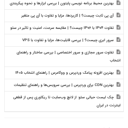
بهترین محیط برنامه نویسی پایتون | بررسی ابزارها و نحوه پیکربندی
آی پی ثابت چیست؟ | کاربردها، مزایا و تفاوت با آی پی متغیر
تفاوت IPv4 با IPv6 چیست؟ | مقایسه سرعت، امنیت و تاثیر در سئو
سرور ابری چیست؟ | بررسی قابلیت‌ها، مزایا و تفاوت با VPS
تفاوت سرور مجازی و سرور اختصاصی | بررسی ساختار و راهنمای
انتخاب
بهترین افزونه پیامک وردپرس و ووکامرس | راهنمای انتخاب 1405
بهترین CDN برای وردپرس | بررسی سرویس‌ها و راهنمای تنظیمات
چک لیست حیاتی سئو: از لانچ وب‌سایت تا ریکاوری پس از قطعی
اینترنت در ایران