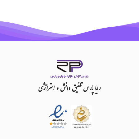
رایا
پارس
تلفیق
دانش
و
استراتژی