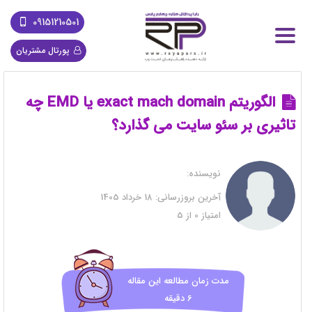
09151210501
پورتال مشتریان
الگوریتم exact mach domain یا EMD چه
تاثیری بر سئو سایت می گذارد؟
نویسنده:
آخرین بروزرسانی:
18 خرداد 1405
امتیاز
0
از
5
مدت زمان مطالعه این مقاله
6 دقیقه