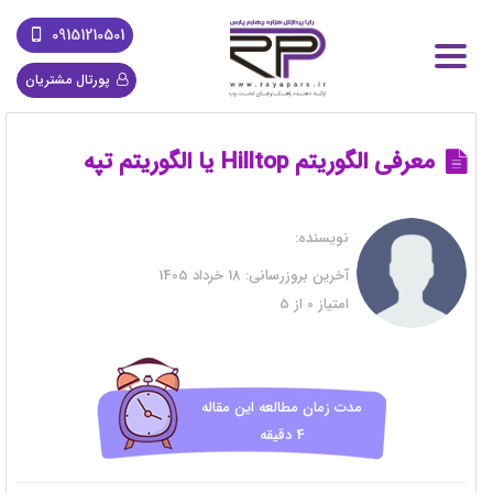
09151210501
پورتال مشتریان
معرفی الگوریتم Hilltop یا الگوریتم تپه
نویسنده:
آخرین بروزرسانی:
18 خرداد 1405
امتیاز
0
از
5
مدت زمان مطالعه این مقاله
4 دقیقه