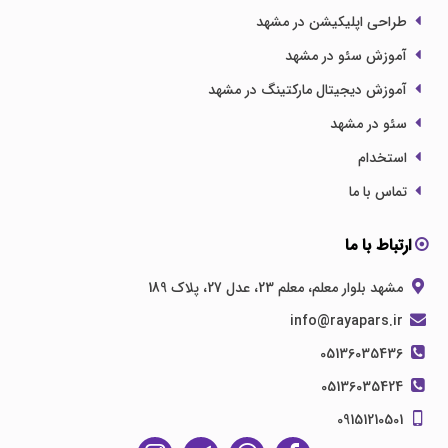
طراحی اپلیکیشن در مشهد
آموزش سئو در مشهد
آموزش دیجیتال مارکتینگ در مشهد
سئو در مشهد
استخدام
تماس با ما
ارتباط با ما
مشهد بلوار معلم، معلم 23، عدل 27، پلاک 189
info@rayapars.ir
05136035436
05136035424
09151210501