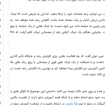
م
می توانید رتبه صفحات خود را ارتقا دهید. اما این به شرطی است که لینک
رساندن ارزش اعتبار و رشد صفحه شما، باعث کاهش رتبه شما خواهد شد. به
ریتی پایین به صفحه داده می شود نسبت به لینک هایی از یک صفحه با پیج
ت
رنک پایین و دامین اتوریتی بالا، از ارزش بالاتری برخوردار است. بنابراین هنگام بک لینک گرفتن باید از صفحاتی لینک فالو گرفت که PA
S
نمی توان گفت که چه فعالیت هایی برای افزایش رتبه و جایگاه تاثیر گذاری
ر
د داشت و با استفاده از بک لینک های قوی از صفحاتی با پیج رنک های بالا
 صفحات را جا به جا کرد. با افزایش PA سایت، دامین آتوریتی نیز افزایش پیدا خواهد کرد و بهترین راه افزایش رتبه سایت در
ای کلاه سفید است.
5
که در بین سئو کاران فعالیت برای افزایش PAGE RANK کمتر شده و روی سایر نکات توجه می کنند، دانستن این موضوع که گوگل هنوز از
ت
ایت خود سئو انجام دهند و یا اینکه قصد آموزش سئو دارند از اهمیت بالایی
رایا پارس
رگذار در سئو با تیم
در ارتباط باشید و از مشاوره آموزش سئو در