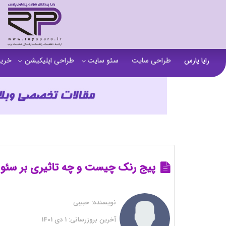
رایا پارس
طراحی سایت
سئو سایت
طراحی اپلیکیشن
خرید
سفارش تولید محتوا
اپلیکیشن b2b
خرید
آنالیز سایت
اپلیکیشن فروشگاهی
خرید
آموزش سئو در مشهد
اپلیکیشن آموزشی
خرید
سئو خارجی و ساخت بک لینک
خرید
خرید سای
پیج رنک چیست و چه تاثیری بر سئو 
خرید
نویسنده:
حبیبی
خرید
آخرین بروزرسانی:
1 دی 1401