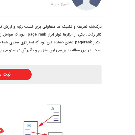
خرید
امتیاز
0
از
5
خرید
خرید 
درگذشته تعریف و تکنیک ها متفاوتی برای کسب رتبه و ارزش ن
کنار رفت. یکی از ابزارها
خرید
امتیاز pagerank نشان دهنده این بود که استراتژی 
خرید
است. در این مقاله به بررسی این مفهوم و تأثیر آن در سئو می پر
خرید
ثبت س