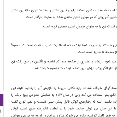
الگوریتم پیج رنک، نمایش خطی از مقیاس لگاریتمی بین 0 تا 10 است که عدد 0 نشان دهنده پایین ترین اعتبار و عدد 10 دارای بالاترین اعتبار
امین آتوریتی که در میزان اعتبار منتقل شده به سایت اثرگذار است.
ند که آن را به عنوان فرمول اصلی معرفی کرده است:
در این معادله برای محاسبه PR صفحه A ، T1 تا Tn تمام صفحاتی هستند به سایت شما لینک داده اند،d یک ضریب ثابت است که معمولاً
می شود، ارزش و اعتباری از صفحه مبدأ کم نشده و تأثیری در پیج رنک آن
ز نظر الگوریتم، ارزش بین تعداد لینک ها تقسیم خواهد شد.
ور که می دانید اگرچه استفاده از پیچ رنک از سال 2006 توسط گوگل متوقف شد اما باید نکاتی مربوط به افزایش آن را بدانید. البته این
نکته نیز حائز اهمیت است که بدانید گوگل از آن در بخشی از الگوریتم استفاده می کند ولی در سال 2017 به نمایش عمومی پیج رنک را
اده نکنند. البته که رفتارهای گوگل قابل پیش بینی نیست و نمی توان گفت
با این حال می توان سایت خود را بر اساس الگوریتم های اصلی گوگل
به طور کامل توضیح داده می شوند علاوه بر این در ادامه به بررسی عوامل