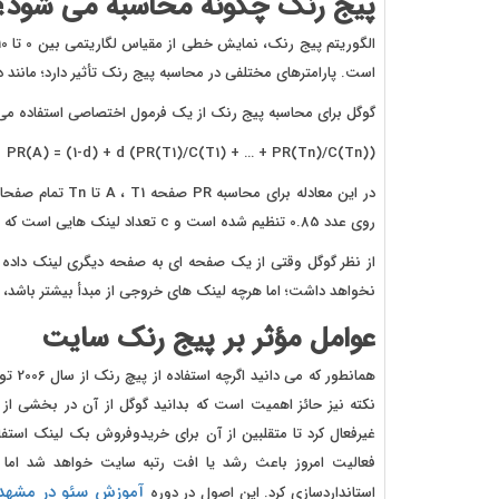
پیج رنک چگونه محاسبه می شود؟
است. پارامترهای مختلفی در محاسبه پیج رنک تأثیر دارد؛ مانند د
گوگل برای محاسبه پیج رنک از یک فرمول اختصاصی استفاده می ک
PR(A) = (1‑d) + d (PR(T1)/C(T1) + … + PR(Tn)/C(Tn))
روی عدد 0.85 تنظیم شده است و c تعداد لینک هایی است که از صفحه A خارج شده است.
از نظر گوگل وقتی از یک صفحه ای به صفحه دیگری لینک داده 
نخواهد داشت؛ اما هرچه لینک های خروجی از مبدأ بیشتر باشد، ا
عوامل مؤثر بر پیج رنک سایت
همانط
غیرفعال کرد تا متقلبین از آن برای خریدوفروش بک لینک استف
فعالیت امروز باعث رشد یا افت رتبه سایت خواهد شد اما 
آموزش سئو در مشهد
استانداردسازی کرد. این اصول در دوره