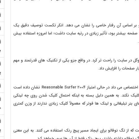
آ
 بر اساس آن رفتار خاصی را نشان می دهد. انکر تکست توصیف دقیق یک
فحه بیشتر بود، تأثیر زیادی در رتبه سایت داشت؛ اما امروزه استفاده بیش
ب
ل در سایت را راحت تر کرد. در واقع جزو یکی از تکنیک های قدرتمند و مهم
ار صفحات را افزایش داد.
پ
الگوریتم PR به همهٔ لینک های موجود در یک صفحه وزنی برابر اختصاص می داد در حالی امتیاز Reasonable Surfer 2004 نشان داده است
کلیک نکند. به همین دلیل بسته به اینکه احتمال کلیک شدن روی چه لینکی
نر تبلیغاتی و لینک ها فوتر که معمولاً کلیک زیادی ندارند از وزن کمتری
م
پ
ت که از تگ نوفالو برای ایجاد مسیر پیج رنک استفاده می کنند. به این معنی