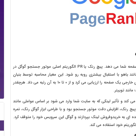
page rank به معنای رتبه صفحه و امتیازی است که گوگل به صفحه شما می دهد. پیچ رنک یا PR الگوریتم اصلی موتور جستجو گوگل در
 یاهو با استقبال بیشتری روبه رو شود. این معیار محاسبه توسط بنیان
گزاران گوگل لری پیج و سرگئی برین ابداع شد که کفیت لینک های خارجی یک صفحه را ارزیابی می کرد و از 0 تا 10 به آن رتبه می داد. هرچقدر
کند و تأثیر لینکی که به سایت شما وارد می شود بر اساس عواملی مانند
 پیج رنک، افزایش دقت موتور جستجو بود و با طراحی ابزار گوگل رنک، نمره
ده ای به خریدوفروش لینک بپردازند و گوگل این سرویس خود را متوقف کرد.
الگوریتم خود استفاده می کند.