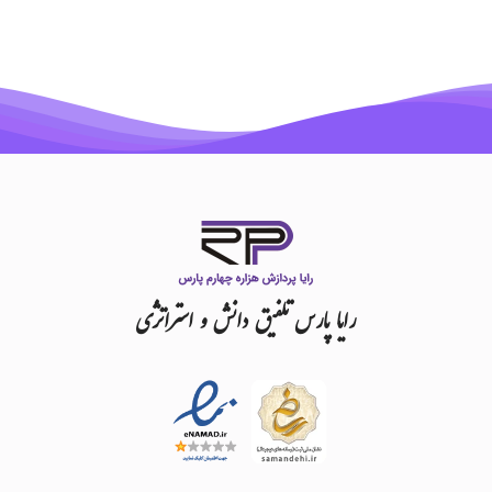
رایا
پارس
تلفیق
دانش
و
استراتژی