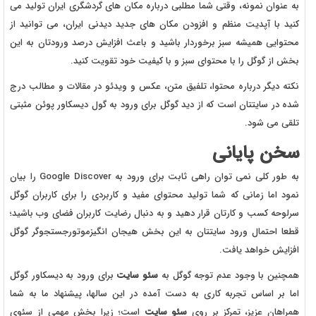
به عنوان نمونه، وقتی شما مطلبی درباره مکان های گردشگری ایران تولید می
کنید با آپدیت منظم و افزودن مکان های جدید دیدنی ایران، می توانید از
محتوایی همیشه سبز برخوردار باشید و باعث افزایش درصد ورودتان به این
بخش از گوگل را با محتوای سبز و با کیفیت خود تقویت کنید.
نکته دیگر درباره محتوا، تلفیق متن، عکس و ویدئو در مقالات و مطالب درج
شده در سایتتان است که از دید گوگل برای ورود به گول دیسکاور پوئن مثبتی
تلقی می شود.
سخن پایانی
به طور کلی نمی توان راهی ثابت برای ورود به Google Discover را بیان
نمود اما زمانی که شما تولید محتوای مفید و کاربردی را برای کاربران گوگل
سرلوحه کسب و کارتان قرار دهید و به دنبال رضایت کاربران فضای وب باشید؛
قطعا احتمال ورود سایتتان به این بخش هیجان انگیزموتورجستجوگر گوگل
افزایش خواهد یافت.
همچنین با وجود عدم توجه گوگل به
سئو سایت
برای ورود به دیسکاور گوگل
اما بر اساس تجربه کاری به دست آمده در این سالها، پیشنهاد ما به شما
همراهان عزیز، تمرکز بر روی
سئو سایت
است؛ زیرا بخش مهمی از سئوی