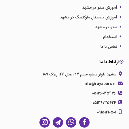
آموزش سئو در مشهد
آموزش دیجیتال مارکتینگ در مشهد
سئو در مشهد
استخدام
تماس با ما
ارتباط با ما
مشهد بلوار معلم، معلم 23، عدل 27، پلاک 189
info@rayapars.ir
05136035436
05136035424
09151210501