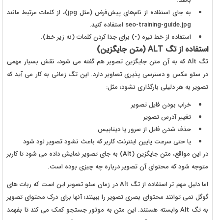
باشد.
به جای استفاده از نام‌های پیش‌فرض (مثل
jpg
)، از کلمات مرتبط مانند
seo-training-guide.jpg
استفاده کنید.
استفاده از خط تیره (-) برای جدا کردن کلمات (نه زیر خط).
استفاده از تگ
ALT
(متن جایگزین)
تگ
Alt
که به آن متن جایگزین تصویر هم گفته می شود، نقش بسیار مهمی
در سئو عکس و دسترسی پذیری تصاویر دارد. این تگ زمانی به کار می آید که
تصویر به هر دلیلی بارگذاری نشود؛ مثل:
خراب بودن فایل تصویر
تغییر آدرس تصویر
حذف شدن فایل از سرور یا دیتابیس
یا حتی سرعت پایین اینترنت کاربر که باعث نشود تصویر لود شود
در این مواقع، متن جایگزین (
Alt
) به جای تصویر نمایش داده می شود تا کاربر
متوجه شود که محتوای آن تصویر درباره چه چیزی بوده است.
اما دلیل مهم تر استفاده از تگ
Alt
در زمان سئو تصویر این است که ربات های
گوگل نمی توانند محتوای بصری تصویر را ببینند؛ آنها برای درک محتوای تصویر
به تگ
Alt
وابسته هستند. این متن به موتور جستجو کمک می کند تا بفهمد