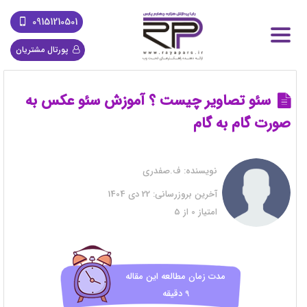
09151210501
پورتال مشتریان
سئو تصاویر چیست ؟ آموزش سئو عکس به
صورت گام به گام
نویسنده:
ف.صفدری
آخرین بروزرسانی:
22 دی 1404
امتیاز
0
از
5
مدت زمان مطالعه این مقاله
9 دقیقه