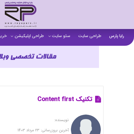
رایا پارس
طراحی سایت
سئو سایت
طراحی اپلیکیشن
خرید
سفارش تولید محتوا
اپلیکیشن b2b
خرید
آنالیز سایت
اپلیکیشن فروشگاهی
خرید
آموزش سئو در مشهد
اپلیکیشن آموزشی
خرید
سئو خارجی و ساخت بک لینک
خرید
خرید سای
تکنیک Content first
خرید
نویسنده:
خرید
آخرین بروزرسانی:
23 مرداد 1403