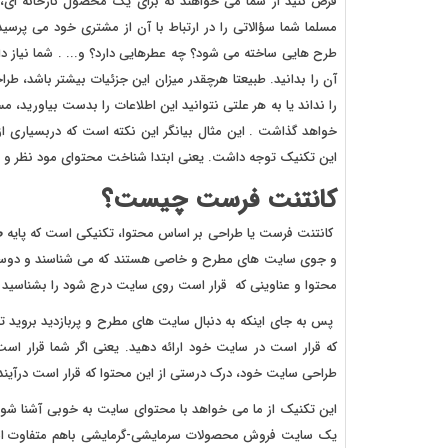
فرض کنید از شما می خواهند که برای یک محصول کارخانه ای
مسلما شما سؤالاتی را در ارتباط با آن از مشتری خود می پرس
طرح هایی ساخته می شود؟ چه عطرهایی دارد؟ و... . شما نیاز دار
آن را بدانید. طبیعتا هرچقدر میزان این جزئیات بیشتر باشد، طر
را نداند یا به هر علتی نتوانید این اطلاعات را بدست بیاورید، م
خواهد گذاشت . این مثال بیانگر این نکته است که دربسیاری از
این تکنیک توجه داشت. یعنی ابتدا شناخت محتوای مود نظر 
کانتنت فرست چیست؟
کانتنت فرست یا طراحی بر اساس محتوا، تکنیکی است که پایه
ط
و جوی سایت های مطرح و خاصی هستند که می شناسند و دوست دار
محتوا و عناوینی که قرار است روی سایت درج شود را بشناسید و ب
پس به جای اینکه به دنبال سایت های مطرح و پربازدید بروید تا 
که قرار است در سایت خود ارائه دهید. یعنی اگر شما قرار است
طراحی سایت خود، درک درستی از این محتوا که قرار است درآیند
این تکنیک از ما می خواهد با محتوای سایت به خوبی آشنا شو
یک سایت فروش محصولات سرمایشی-گرمایشی باهم متفاوت است،