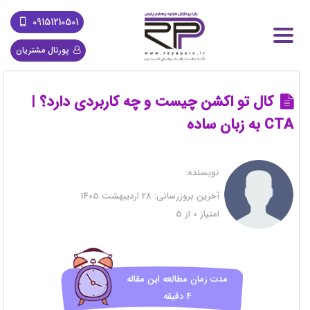
09151210501
پورتال مشتریان
کال تو اکشن چیست و چه کاربردی دارد؟ |
CTA به زبان ساده
نویسنده:
آخرین بروزرسانی:
28 اردیبهشت 1405
امتیاز
0
از
5
مدت زمان مطالعه این مقاله
4 دقیقه