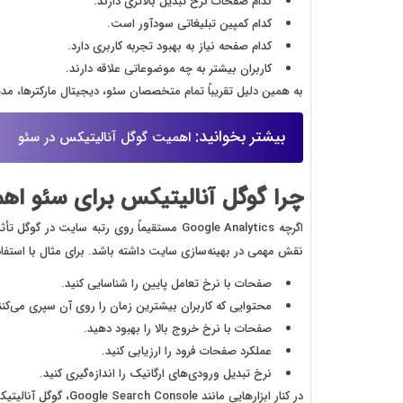
کدام صفحات نرخ تبدیل بالاتری دارند.
کدام کمپین تبلیغاتی سودآور است.
کدام صفحه نیاز به بهبود تجربه کاربری دارد.
کاربران بیشتر به چه موضوعاتی علاقه دارند.
به همین دلیل تقریباً تمام متخصصان سئو، دیجیتال مارکترها، مدیرا
بیشتر بخوانید:‌
اهمیت گوگل آنالیتیکس در سئو
چرا گوگل آنالیتیکس برای سئو اه
اگرچه Google Analytics مستقیماً روی رتبه سای
نقش مهمی در بهینه‌سازی سایت داشته باشد. برای مثال با استفاده ا
صفحات با نرخ تعامل پایین را شناسایی کنید.
محتوایی که کاربران بیشترین زمان را روی آن سپری می‌کنند،
صفحات با نرخ خروج بالا را بهبود دهید.
عملکرد صفحات فرود را ارزیابی کنید.
نرخ تبدیل ورودی‌های ارگانیک را اندازه‌گیری کنید.
در کنار ابزارهایی مانند Google Search Console، گوگل آنالیتیکس یکی از مهم‌ترین ابزارهای تحلیل عملکرد سئو محسوب می‌شود.