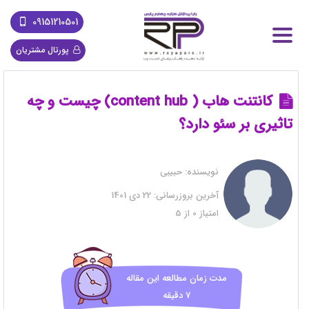
09151210501
پورتال مشتریان
کانتنت هاب ( content hub) چیست و چه
تاثیری بر سئو دارد؟
نویسنده:
حبیبی
آخرین بروزرسانی:
22 دی 1401
امتیاز
0
از
5
مدت زمان مطالعه این مقاله
7 دقیقه