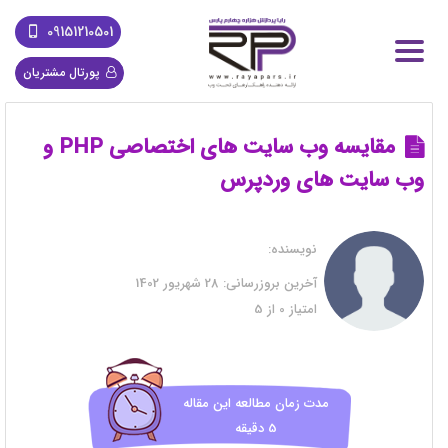
09151210501
پورتال مشتریان
مقایسه وب سایت های اختصاصی PHP و
وب سایت های وردپرس
نویسنده:
آخرین بروزرسانی:
28 شهریور 1402
امتیاز
0
از
5
مدت زمان مطالعه این مقاله
5 دقیقه