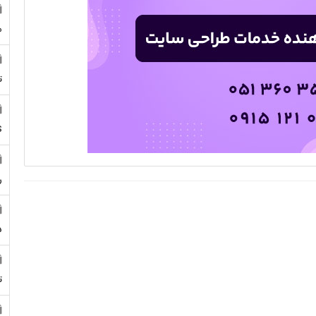
م
ت
S
ر
5
ت