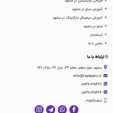
طراحی اپلیکیشن در مشهد
آموزش سئو در مشهد
آموزش دیجیتال مارکتینگ در مشهد
سئو در مشهد
استخدام
تماس با ما
ارتباط با ما
مشهد بلوار معلم، معلم 23، عدل 27، پلاک 189
info@rayapars.ir
05136035436
05136035424
09151210501