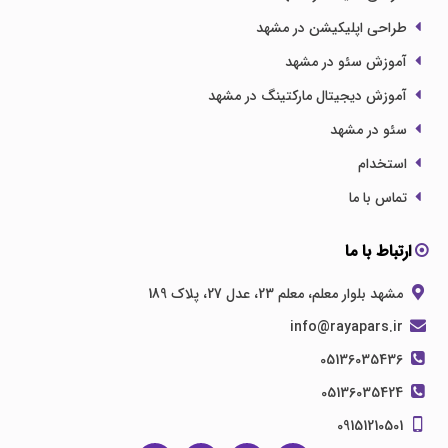
طراحی اپلیکیشن در مشهد
آموزش سئو در مشهد
آموزش دیجیتال مارکتینگ در مشهد
سئو در مشهد
استخدام
تماس با ما
ارتباط با ما
مشهد بلوار معلم، معلم 23، عدل 27، پلاک 189
info@rayapars.ir
05136035436
05136035424
09151210501