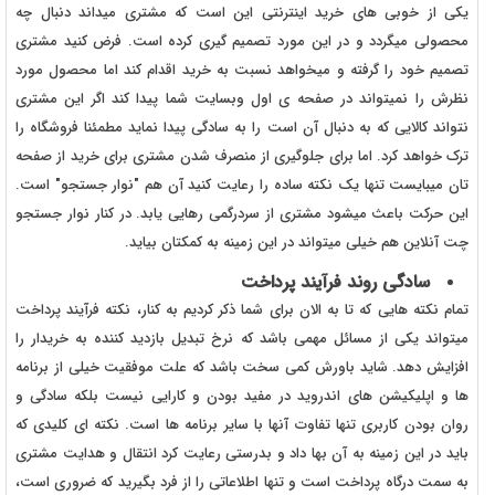
یکی از خوبی های خرید اینترنتی این است که مشتری میداند دنبال چه
محصولی میگردد و در این مورد تصمیم گیری کرده است. فرض کنید مشتری
تصمیم خود را گرفته و میخواهد نسبت به خرید اقدام کند اما محصول مورد
نظرش را نمیتواند در صفحه ی اول وبسایت شما پیدا کند اگر این مشتری
نتواند کالایی که به دنبال آن است را به سادگی پیدا نماید مطمئنا فروشگاه را
ترک خواهد کرد. اما برای جلوگیری از منصرف شدن مشتری برای خرید از صفحه
تان میبایست تنها یک نکته ساده را رعایت کنید آن هم "نوار جستجو" است.
این حرکت باعث میشود مشتری از سردرگمی رهایی یابد. در کنار نوار جستجو
چت آنلاین هم خیلی میتواند در این زمینه به کمکتان بیاید.
سادگی روند فرآیند پرداخت
تمام نکته هایی که تا به الان برای شما ذکر کردیم به کنار، نکته فرآیند پرداخت
میتواند یکی از مسائل مهمی باشد که نرخ تبدیل بازدید کننده به خریدار را
افزایش دهد. شاید باورش کمی سخت باشد که علت موفقیت خیلی از برنامه
ها و اپلیکیشن های اندروید در مفید بودن و کارایی نیست بلکه سادگی و
روان بودن کاربری تنها تفاوت آنها با سایر برنامه ها است. نکته ای کلیدی که
باید در این زمینه به آن بها داد و بدرستی رعایت کرد انتقال و هدایت مشتری
به سمت درگاه پرداخت است و تنها اطلاعاتی را از فرد بگیرید که ضروری است،