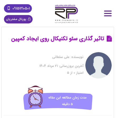
09151210501
پورتال مشتریان
تاثیر گذاری سئو تکنیکال روی ایجاد کمپین
نویسنده:
علی سلطانی
آخرین بروزرسانی:
21 مرداد 1404
امتیاز
0
از
5
مدت زمان مطالعه این مقاله
5 دقیقه