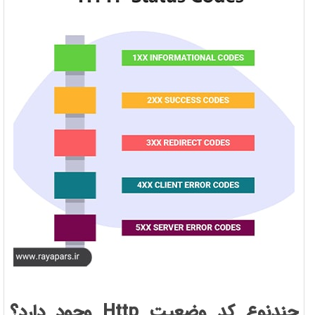
چندنوع کد وضعیت Http وجود دارد؟