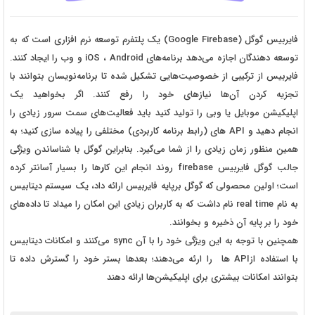
فایربیس گوگل (Google Firebase) یک پلتفرم توسعه نرم افزاری است که به
توسعه دهندگان اجازه می‌دهد برنامه‌های iOS ، Android و وب را ایجاد کنند.
فایربیس از ترکیبی از خصوصیت‌هایی تشکیل شده تا برنامه‌نویسان بتوانند با
تجزیه کردن آن‌ها نیازهای خود را رفع کنند. اگر بخواهید یک
اپلیکیشن موبایل یا وبی را تولید کنید باید فعالیت‌های سمت سرور زیادی را
انجام دهید و API های (رابط برنامه کاربردی) مختلفی را پیاده
‌
سازی کنید؛ به
همین منظور زمان زیادی را از شما می
گیرد. بنابراین گوگل با شناساندن ویژگی
جالب گوگل فایربیس firebase روند انجام این کا
ر
ها را بسیار آسانتر کرده
است؛ اولین محصولی که گوگل برپایه فایربیس ارائه داد، یک سیستم دیتابیس
به نام real time نام داشت که به کاربران زیادی این امکان را میداد تا داده‌های
خود را بر پایه آن ذخیره و بخوانند.
همچنین با توجه به این ویژگی خود را با آن sync می‌کنند و امکانات دیتابیس
با استفاده ازAPI ها را ارئه می‌دهند؛ بعدها بستر خود را گسترش داده تا
بتوانند امکانات بیشتری برای اپلیکیشن‌ها ارائه دهند