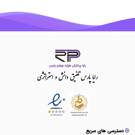
رایا
پارس
تلفیق
دانش
و
استراتژی
دسترسی های سریع