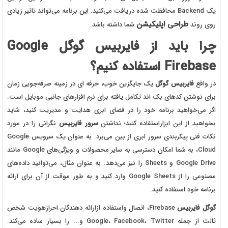
یک Backend محافظت شده دریافت می‌کنید. این برنامه می‌تواند تاثیر زیادی
طراحی اپلیکیشن
روی روند
شما داشته باشد.
چرا باید از فایربیس گوگل Google
Firebase استفاده کنیم؟
در واقع
فایربیس گوگل
یک جایگزین خوب، حرفه ای در زمینه صرفه‌جویی زمان
برای نوشتن کدهای بک اند تکامل یافته برای نرم افزارهای جانبی موبایل است.
اگر می‌خواهید برنامه خود را در فضای ابری هدایت و مدیریت کنید، شاید
بخواهید از این ابزاراستفاده کنید؛ نداشتن
سرور فایربیس
نگرانی را در مورد
نکات فنی پیکربندی سرور ابری از بین می‌برد. به عنوان یک سرویس Google
Cloud، به شما امکان دسترسی به سایر محصولات و ویژگی‌های Google مانند
Google Drive و Sheets را نیز می‌دهد. به عنوان مثال، می‌توانید داده‌های
مصنوعی را از Google Sheets وارد کنید و به طور موقت از آن برای ارائه
برنامه خود استفاده کنید.
گوگل فایربیس
Firebase،‌‌‌‌‌ اتصال واستفاده‌ ازارائه دهندگان‌ احرازهویت شخص‌
ثالث از جمله Google، Facebook، Twitter و... را بسیار ساده می‌کند.